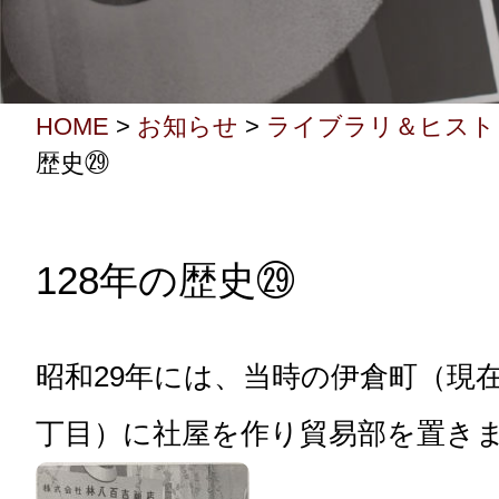
HOME
>
お知らせ
>
ライブラリ＆ヒスト
歴史㉙
128年の歴史㉙
昭和29年には、当時の伊倉町（現
丁目）に社屋を作り貿易部を置き