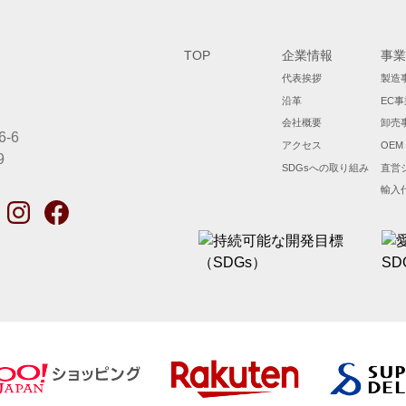
TOP
企業情報
事業
代表挨拶
製造
沿革
EC事
会社概要
卸売
-6
アクセス
OEM
9
SDGsへの取り組み
直営
輸入