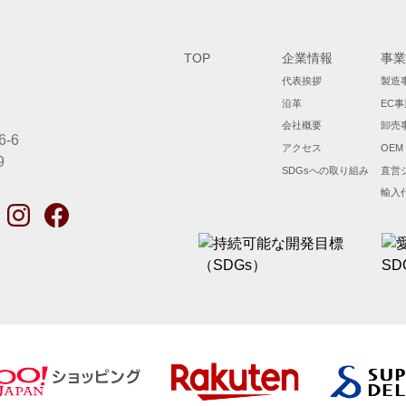
TOP
企業情報
事業
代表挨拶
製造
沿革
EC事
会社概要
卸売
-6
アクセス
OEM
9
SDGsへの取り組み
直営
輸入